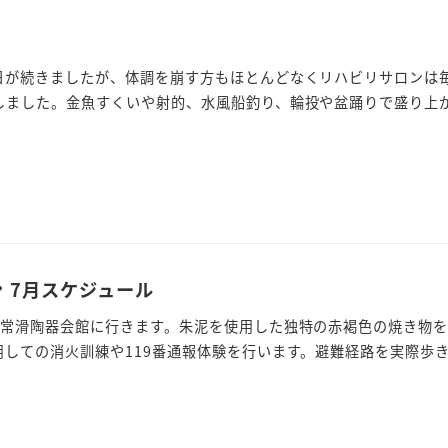
日が続きましたが、体調を崩す方もほとんどなくリハビリサロンは毎
しました。金魚すくいや射的、水風船釣り、輪投や盆踊りで盛り上がり
 7月スケジュール
で常滑陶器会館に行きます。朱泥を使用した独特の赤褐色の焼き物を
しての消火訓練や119番通報体験を行います。避難経路を実際歩き、