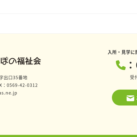
入所・見学に
：
受
子字出口35番地
：0569-42-0312
s.ne.jp